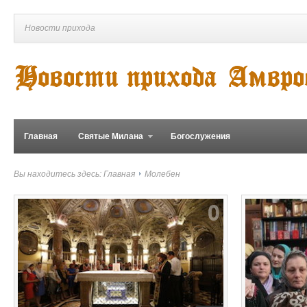
Новости прихода
Главная
Святые Милана
Богослужения
Вы находитесь здесь:
Главная
Молебен
0