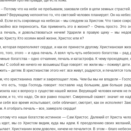
равленная против правды, где есть ложь.
– Потому что на небе не пребываем, заковали себя в цепи земных страстей
 Божия? Верующему непонятно то, что светский человек планирует. Он на небес
й. Если есть сокровище на небесах – мы следуем за Христом. Что такое сок
окойно все переносить. Как применить это в жизни? – Очень просто. Это з
на печаль, и довольствоваться нечем! Ударили в правую щеку – мы нед
о Христу. Кто хозяин моей жизни, Христос или я?
и, которая переполняет сердце, и как ее принести другому. Христианская жиз
го, того, этого – и одна печаль. А взял чуть-чуть небесного богатства – ра
емные богатства – одно отчаяние, печаль и катастрофа. К чему проходящее,
ь! С собой же ничего не возьмешь! Еще говорят: не жили мы – поживут дети. 
ть – детям. В христианстве этого нет: все живут, радуются, и печалятся тольк
ом, что христианина ловит и закрепощает ложь. Чем бы мы ни владели – Госп
 что есть, тогда Господь говорит: поставлю над большим, дам больше рад
лизила нас к вопросу о существе нашей жизни. Верующий человек ничем не п
сем, и то, что надо, Он все равно пошлет. Смиренный скажет: значит не над
м себя все время испытывает, себя обличает, смотрит, как он исполняет Зак
. А отобрать печаль – все, замерзло сердце!
потому что наше богатство истинное — Сам Христос. Далекий от Христа чело
а идет, мы со Христом видим, куда мы идем. К преодолению своих желаний,
сылает. Христианин всем доволен, ничем не печалится. В этом – благо небес