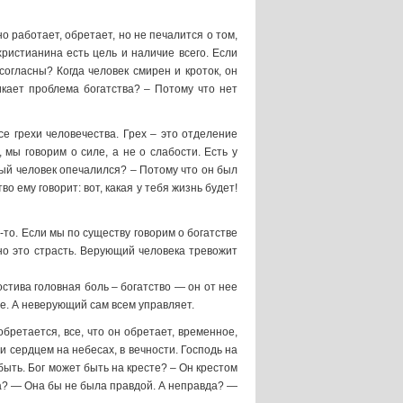
 работает, обретает, но не печалится о том,
 христианина есть цель и наличие всего. Если
согласны? Когда человек смирен и кроток, он
икает проблема богатства? – Потому что нет
се грехи человечества. Грех – это отделение
 мы говорим о силе, а не о слабости. Есть у
атый человек опечалился? – Потому что он был
о ему говорит: вот, какая у тебя жизнь будет!
-то. Если мы по существу говорим о богатстве
вно это страсть. Верующий человека тревожит
остива головная боль – богатство — он от нее
се. А неверующий сам всем управляет.
обретается, все, что он обретает, временное,
и сердцем на небесах, в вечности. Господь на
быть. Бог может быть на кресте? – Он крестом
ита? — Она бы не была правдой. А неправда? —