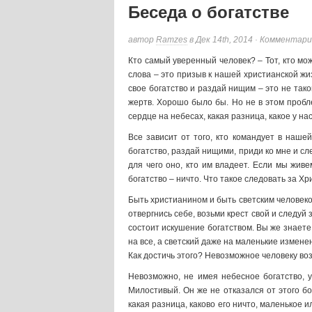
Беседа о богатстве
автор
Ramzes
в Дек 14th, 2014 ·
Комментари
Кто самый уверенный человек? – Тот, кто мо
слова – это призыв к нашей христианской жи
свое богатство и раздай нищим – это не тако
жертв. Хорошо было бы. Но не в этом пробл
сердце на небесах, какая разница, какое у на
Все зависит от того, кто командует в наше
богатство, раздай нищими, приди ко мне и сл
для чего оно, кто им владеет. Если мы жив
богатство – ничто. Что такое следовать за Хр
Быть христианином и быть светским человеко
отвергнись себе, возьми крест свой и следуй 
состоит искушение богатством. Вы же знаете,
на все, а светский даже на маленькие изменен
Как достичь этого? Невозможное человеку во
Невозможно, не имея небесное богатство, 
Милостивый. Он же не отказался от этого бог
какая разница, каково его ничто, маленькое и