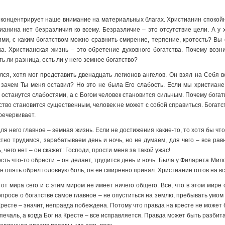
 концентрирует наше внимание на материальных благах. Христианин спокойно
стианина нет безразличия ко всему. Безразличие – это отсутствие цели. А у
ми, с каким богатством можно сравнить смирение, терпение, кротость? Вы 
тка. Христианская жизнь – это обретение духовного богатства. Почему возн
ть ли разница, есть ли у него земное богатство?
ся, хотя мог представить двенадцать легионов ангелов. Он взял на Себя в
 зачем Ты меня оставил? Но это не была Его слабость. Если мы христиане,
и останутся слабостями, а с Богом человек становится сильным. Почему бог
ство становится существенным, человек не может с собой справиться. Богатств
речеркивает.
ля него главное – земная жизнь. Если не достижения какие-то, то хотя бы что
стно трудимся, зарабатываем день и ночь, но не думаем, для чего – все ра
ть, чего нет – он скажет: Господи, прости меня за такой ужас!
ть что-то обрести – он делает, трудится день и ночь. Была у Филарета Мил
он опять обрел головную боль, он ее смиренно принял. Христианин готов на в
от мира сего и с этим миром не имеет ничего общего. Все, что в этом мире 
просе о богатстве самое главное – не опуститься на землю, пребывать умом 
ресте – значит, неправда побеждена. Потому что правда на кресте не может 
о печаль, а когда Бог на Кресте – все исправляется. Правда может быть разб