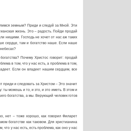
чалимся земным? Приди и следуй за Мной. Эти
тианская жизнь. Это – радость. Пойди продай
али нищими. Господь не хочет от нас аж таких
ше сердце, там и богатство наше. Если наше
а небесах?
 богатства? Почему Христос говорит: продай
ема в том, что у нас есть, а проблема в том,
ладеет. Если он владеет нашим сердцем, все
т приди и следовать за Христом – Это значит
 ты можешь и то, и это, и это иметь. В этом и
шего богатства, а мы. Верующий человек готов
о, нет – тоже хорошо, как говорил Филарет
самом богатстве как таковом. Для христианина
 что у нас есть, есть проблема, как оно у нас