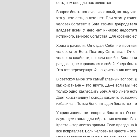
есть, чем оно для нас является.
Вопрос богатства очень сложный, потому что
что у него есть, а чего нет. При этом у хри
человек богатеет в Бога своими добродетеля
владеет всем. У него нет никакого недоста
истинного, вечного богатства. Для кроткого ес
Христа распяли, Он отдал Себя, не противил
человека от Бога. Поэтому Он взывал: Отче,
человека слабости, но если они без Бога, он
раздвоен, не справлялся с собой. Когда богат
Это все перечеркнуть? – а христианин все пе
В светском мире это самый главный вопрос. Д
как христиане – это ничто. Даже если мы че
только одно: как угодить Богу. А что у него ес
Дает христианину Господь какую-то возможнос
избавился. Потом Бог опять дал богатство – 
У христианина нет вопроса богатства. Он не 
служащее только для обретения вечного. В во
Кресте – торжество правды. Если правда на К
все исправляет. Если человек на кресте – эт