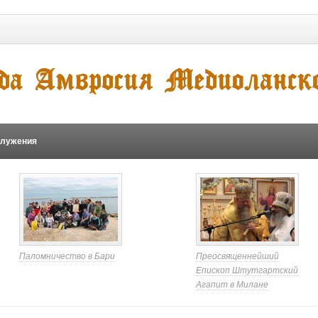
служения
Паломничество в Бари
Преосвященнейший
Епископ Штутгартский
Агапит в Милане