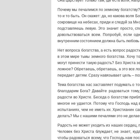
Она царствует только там, где есть воля, нап
Почему мы печалимся по земному богатству? 
то и то быть. Он скажет: да, но какова воля
сокровище на небесах, приди и следуй за Мно
подставляешь левую. Это значит просто, сп
довольствоваться всем. Попробуй, если од
внутренним состоянием должна быть любовь к
Нет вопроса богатства, а есть вопрос радост
в этом мире тьмы земного богатства. Хочу то
могут принести такую радость? Без Христа з
ложное? Обретаешь, обретаешь, а это все лож
передает детям. Сразу навязывает цель – пожи
Тема богатства нас заставляет подумать о т
благодарим Бога? Давайте радоваться тому,
радости во Христе. Беседа о богатстве приб
многое не удается. Потому что Господь над в
испытаниях, чем не иметь их. Христианин са
делать? Мы с нашими печалями это не делаем
Радость не может уходить из наших сердец, 
Человек без Христа блуждает, не знает, куд
чтобы радоваться всему, что Господь нам по