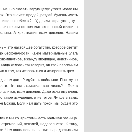
. Смешно сказать верующему: у тебя могло бы
ах. Это значит: продай, раздай, будешь иметь
ровище на небесах? – Ударили в правую щеку –
начит ничем не печалиться в нашей жизни, а
овольны. А христианин всем доволен. Нашим
нь – это настоящее богатство, которое светит
д до бесконечности. Какие материальные блага
 сиюминутное, в жажду вводящее, неистинное,
Когда человек так говорит, он свой пессимизм
о о том, как исправиться и искоренить грех.
одь нам дает. Радуйтесь побольше. Почему не
ости. Что есть христианская жизнь? – Поиск
ечалится, всем доволен. Даже если ему очень
о такое искушение, я не готов. Лучше в таких
он Божий. Если нам дать покой, мы будем это
век и мы со Христом – есть большая разница.
 стремлений, печалей, недовольства. К тому,
ное. Чем наполнена наша жизнь, радостью или