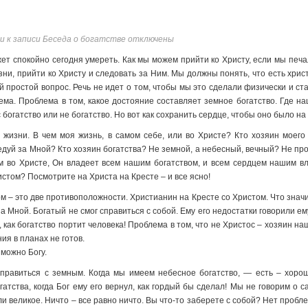
и
к записи Беседа о богатстве
отключены
жет спокойно сегодня умереть. Как мы можем прийти ко Христу, если мы пе
зни, прийти ко Христу и следовать за Ним. Мы должны понять, что есть хрис
й простой вопрос. Речь не идет о том, чтобы мы это сделали физически и ст
ема. Проблема в том, какое достояние составляет земное богатство. Где на
с богатство или не богатство. Но вот как сохранить сердце, чтобы оно было н
й жизни. В чем моя жизнь, в самом себе, или во Христе? Кто хозяин моего
едуй за Мной? Кто хозяин богатства? Не земной, а небесный, вечный? Не пробл
ем во Христе, Он владеет всем нашим богатством, и всем сердцем нашим в
истом? Посмотрите на Христа на Кресте – и все ясно!
м – это две противоположности. Христианин на Кресте со Христом. Что значи
за Мной. Богатый не смог справиться с собой. Ему его недостатки говорили ему:
 как богатство портит человека! Проблема в том, что не Христос – хозяин на
ия в планах не готов.
зможно Богу.
управиться с земным. Когда мы имеем небесное богатство, — есть – хорош
атства, когда Бог ему его вернул, как гордый бы сделал! Мы не говорим о 
ли великое. Ничто – все равно ничто. Вы что-то заберете с собой? Нет проблем,