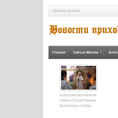
Новости прихода
Главная
Святые Милана
Бого
Богослужение в Неделю
Святых Отцов Первого
Вселенского Собора