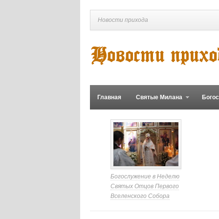
Новости прихода
Главная
Святые Милана
Бого
Богослужение в Неделю
Святых Отцов Первого
Вселенского Собора