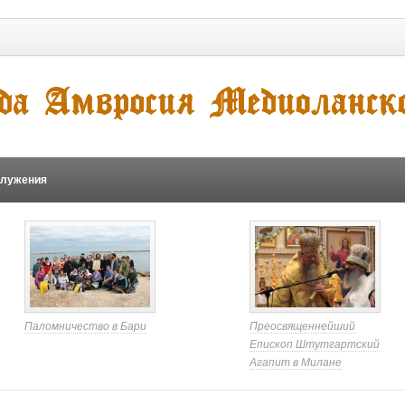
служения
Паломничество в Бари
Преосвященнейший
Епископ Штутгартский
Агапит в Милане