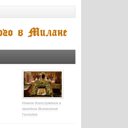
Ночное богослужение в
праздник Вознесения
Господня