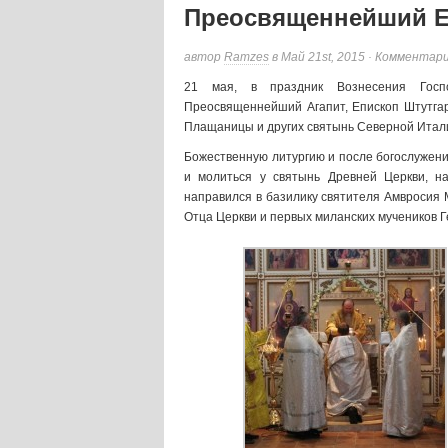
Преосвященнейший Еп
автор
Ramzes
в Май 21st, 2015 ·
Комментар
21 мая, в праздник Вознесения Госп
Преосвященнейший Агапит, Епископ Штутгар
Плащаницы и других святынь Северной Итали
Божественную литургию и после богослужени
и молиться у святынь Древней Церкви, н
направился в базилику святителя Амвросия 
Отца Церкви и первых миланских мучеников Г