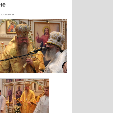
не
тключены