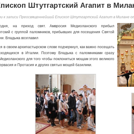
ископ Штутгартский Агапит в Мила
ии
к записи Преосвященнейший Епископ Штутгартский Агапит в Милане
о
одня, на приход свят. Амвросия Медиоланского прибыл
тский с группой паломников, прибывших для посещения Святой
и. Владыка возглавил
я в своем архипастырском слове подчеркнул, как важно посещать
аходящихся в Италии. Поэтому Владыка с паломниками сразу
Медиоланского для того чтобы поклониться мощам этого великого
ервасия и Протасия и других святых мощей базилики.