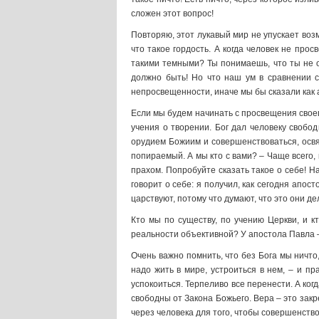
сложен этот вопрос!
Повторяю, этот лукавый мир не упускает во
что такое гордость. А когда человек не прос
такими темными? Ты понимаешь, что ты не о
должно быть! Но что наш ум в сравнении с 
непросвещенности, иначе мы бы сказали как 
Если мы будем начинать с просвещения своего
учения о творении. Бог дал человеку свобо
орудием Божиим и совершенствоваться, освя
попираемый. А мы кто с вами? – Чаще всего,
прахом. Попробуйте сказать такое о себе! Нас
говорит о себе: я получил, как сегодня апос
царствуют, потому что думают, что это они де
Кто мы по существу, по учению Церкви, и к
реальности объективной? У апостола Павла –
Очень важно помнить, что без Бога мы ничто,
надо жить в мире, устроиться в нем, – и пр
успокоиться. Терпеливо все перенести. А ког
свободны от Закона Божьего. Вера – это зак
через человека для того, чтобы совершенствов