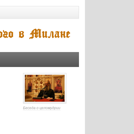
Беседа о целомудрии