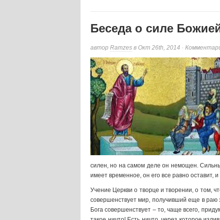
Беседа о силе Божие
автор
Ramzes
в Окт 26th, 2014 ·
Комментар
силен, но на самом деле он немощен. Сильные
имеет временное, он его все равно оставит, и
Учение Церкви о творце и творении, о том, ч
совершенствует мир, получивший еще в раю з
Бога совершенствует – то, чаще всего, приду
такое ничто! Есть ничто, через которое изли