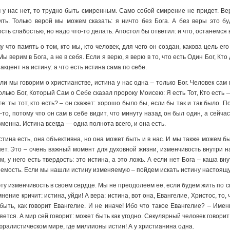
 у нас нет, то трудно быть смиренным. Само собой смирение не придет. Вер
ть. Только верой мы можем сказать: я ничто без Бога. А без веры это бу
сть слабостью, но надо что-то делать. Апостол бы ответил: и что, останемся 
что память о том, кто мы, кто человек, для чего он создан, какова цель е
 верим в Бога, а не в себя. Если я верю, я верю в то, что есть Один Бог, Кто 
кцент на истину: а что есть истина сама по себе.
и мы говорим о христианстве, истина у нас одна – только Бог. Человек сам
 только Бог, Который Сам о Себе сказал пророку Моисею: Я есть Тот, Кто есть 
те: ты тот, кто есть? – он скажет: хорошо было бы, если бы так и так было. По
то, потому что он сам в себе видит, что минуту назад он был один, а сейчас 
зменна. Истина всегда — одна полнота всего, и она есть.
тина есть, она объективна, но она может быть и в нас. И мы также можем быт
 нет. Это – очень важный момент для духовной жизни, изменчивость внутри 
у него есть твердость: это истина, а это ложь. А если нет Бога – каша вну
яемость. Если мы нашли истину изменяемую – пойдем искать истину настоящ
ту изменчивость в своем сердце. Мы не преодолеем ее, если будем жить по с
нение кричит: истина, уйди! А вера: истина, вот она, Евангелие, Христос, то, 
ыть, как говорит Евангелие. И не иначе! Ибо что такое Евангелие? – Именн
яется. А мир сей говорит: может быть как угодно. Секулярный человек говори
юралистическом мире, где миллионы истин! А у христианина одна.