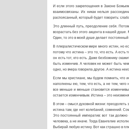
И если этого закрепощения в Законе Божьем
взаимосвязаны. Их никак нельзя рассоедини
распоясанный, который будет говорить: слабо
Это длинный путь, преодоление себя. Потому 
возрастать без этого акцента в нашей душе. Мы
Один, то это в моей душе делает постоянный а
В плюралистическом мире много истин, но есл
потому что истина – это то, что есть. А есть
он есть тот, кто есть. Даже безбожнику скажи
быть изменчив. А человек не может быть чем-
одно, но вчера говорила другое. А истина неи
Если мы христиане, мы будем помнить, что ис
наполнены ею, тем, что есть, а не тем, чего
все меньше и меньше становится изменчивым, 
остается изменчивым. Истина – это неизмен
В этом – смысл духовной жизни: преодолеть э
истина там, где нет колебаний, сомнений. Сом
Это постоянный императив: вот так должно б
человека, а не иначе. Тогда Евангелие исполн
Выбирай любую истину. Вот как страшно в пл