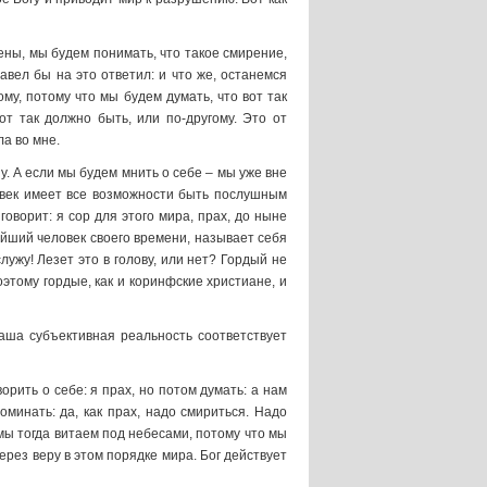
ны, мы будем понимать, что такое смирение,
Павел бы на это ответил: и что же, останемся
у, потому что мы будем думать, что вот так
от так должно быть, или по-другому. Это от
а во мне.
у. А если мы будем мнить о себе – мы уже вне
ловек имеет все возможности быть послушным
ворит: я сор для этого мира, прах, до ныне
ейший человек своего времени, называет себя
служу! Лезет это в голову, или нет? Гордый не
оэтому гордые, как и коринфские христиане, и
наша субъективная реальность соответствует
орить о себе: я прах, но потом думать: а нам
оминать: да, как прах, надо смириться. Надо
 мы тогда витаем под небесами, потому что мы
рез веру в этом порядке мира. Бог действует