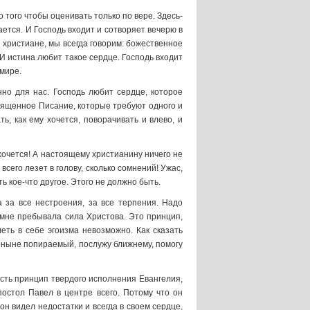
 того чтобы оценивать только по вере. Здесь-
ается. И Господь входит и сотворяет вечерю в
ы христиане, мы всегда говорим: божественное
И истина любит такое сердце. Господь входит
 мире.
нно для нас. Господь любит сердце, которое
вященное Писание, которые требуют одного и
, как ему хочется, поворачивать и влево, и
о хочется! А настоящему христианину ничего не
сего лезет в голову, сколько сомнений! Ужас,
ь кое-что другое. Этого не должно быть.
за все нестроения, за все терпения. Надо
 мне пребывала сила Христова. Это принцип,
ть в себе эгоизма невозможно. Как сказать
 доныне попираемый, послужу ближнему, помогу
сть принцип твердого исполнения Евангелия,
остол Павел в центре всего. Потому что он
он видел недостатки и всегда в своем сердце,