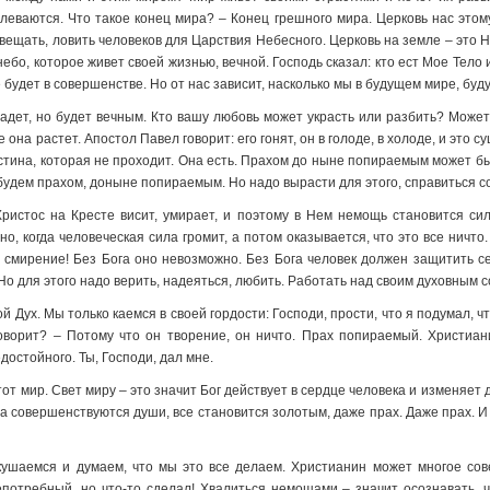
ваются. Что такое конец мира? – Конец грешного мира. Церковь нас этом
свещать, ловить человеков для Царствия Небесного. Церковь на земле – это 
небо, которое живет своей жизнью, вечной. Господь сказал: кто ест Мое Тело 
е будет в совершенстве. Но от нас зависит, насколько мы в будущем мире, буд
падет, но будет вечным. Кто вашу любовь может украсть или разбить? Може
на растет. Апостол Павел говорит: его гонят, он в голоде, в холоде, и это су
стина, которая не проходит. Она есть. Прахом до ныне попираемым может бы
ы будем прахом, доныне попираемым. Но надо вырасти для этого, справиться 
ристос на Кресте висит, умирает, и поэтому в Нем немощь становится си
, когда человеческая сила громит, а потом оказывается, что это все ничт
е смирение! Без Бога оно невозможно. Без Бога человек должен защитить се
Но для этого надо верить, надеяться, любить. Работать над своим духовным 
 Дух. Мы только каемся в своей гордости: Господи, прости, что я подумал, ч
оворит? – Потому что он творение, он ничто. Прах попираемый. Христиан
едостойного. Ты, Господи, дал мне.
тот мир. Свет миру – это значит Бог действует в сердце человека и изменяет
а совершенствуются души, все становится золотым, даже прах. Даже прах. И
ушаемся и думаем, что мы это все делаем. Христианин может многое сове
епотребный, но что-то сделал! Хвалиться немощами – значит осознавать, ч