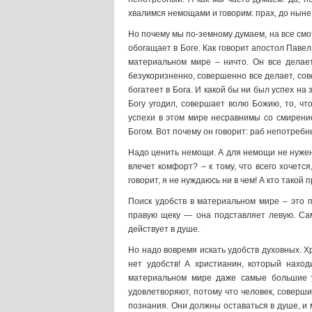
хвалимся немощами и говорим: прах, до нын
Но почему мы по-земному думаем, на все смот
обогащает в Боге. Как говорит апостол Павел
материальном мире – ничто. Он все делает
безукоризненно, совершенно все делает, сов
богатеет в Бога. И какой бы ни был успех на 
Богу угодил, совершает волю Божию, то, ч
успехи в этом мире несравнимы со смирение
Богом. Вот почему он говорит: раб непотребн
Надо ценить немощи. А для немощи не нужен
влечет комфорт? – к тому, что всего хочетс
говорит, я не нуждаюсь ни в чем! А кто тако
Поиск удобств в материальном мире – это п
правую щеку — она подставляет левую. Сам
действует в душе.
Но надо вовремя искать удобств духовных. Х
нет удобств! А христианин, который нахо
материальном мире даже самые большие у
удовлетворяют, потому что человек, соверши
познания. Они должны оставаться в душе, и мы