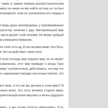
ал также и самым первым распространителем
маск он никак не мог найти истину, но он был
покаивался, пока не успокоилось его сердце в
. А когда души преображены, у преображенных
ршенству, начиная с душ. Материальный мир
ц света делает злой человек. Не может добрый
ному совершенствованию.
по себе есть ад. Если человек живет без Бога,
. Бог не действует через него.
И если Господь ему поручил мир, он не может
 сожалению, этот мир приведет к концу. Грех
 может положительно действовать, потому что
это нарушение порядка настолько глубоко, что
го века. А что же мы делаем в этом мире? В
чина всего. Это есть кончина старого мира,
ерим в воскресение мертвых и жизнь будущего
вать, а мы хотим страсти умерщвлять. Есть