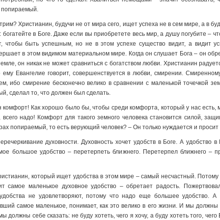
е попираемый.
рим? Христианин, будучи не от мира сего, ищет успеха не в сем мире, а в бу
: богатейте в Боге. Даже если вы приобретете весь мир, а душу погубите – чт
, чтобы быть успешным, но не в этом успехе существо видит, а видит у
ершает в этом видимом материальном мире. Когда он слушает Бога – он обрет
земле, он никак не может сравниться с богатством любви. Христианин радуется 
то ему Евангелие говорит, совершенствуется в любви, смирении. Смиренно
м, ибо смирение бесконечно велико в сравнении с маленькой точечкой зе
ый, сделал то, что должен был сделать.
 комфорт! Как хорошо было бы, чтобы среди комфорта, который у нас есть, 
я, всего надо! Комфорт для такого земного человека становится силой, за
й прах попираемый, то есть верующий человек? – Он только нуждается и просит
еречеркивание духовности. Духовность хочет удобств в Боге. А удобство в 
ое большое удобство – перетерпеть ближнего. Перетерпел ближнего – пр
ристианин, который ищет удобства в этом мире – самый несчастный. Потому ч
дит самое маленькое духовное удобство – обретает радость. Пожертвова
добства не удовлетворяют, потому что надо еще большее удобство. А 
вший самое маленькое, понимает, как это велико в его жизни. И мы должны
 должны себе сказать: не буду хотеть, чего я хочу, а буду хотеть того, чего 