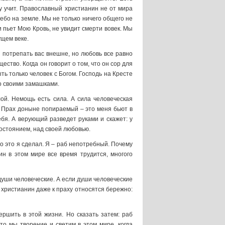
у учит. Православный христианин не от мира
Небо на земле. Мы не только ничего общего не
и пьет Мою Кровь, не увидит смерти вовек. Мы
ущем веке.
т потрепать вас внешне, но любовь все равно
щество. Когда он говорит о том, что он сор для
ть только человек с Богом. Господь на Кресте
со своими замашками.
лой. Немощь есть сила. А сила человеческая
о. Прах доныне попираемый – это меня бьют в
бя. А верующий разведет руками и скажет: у
состоянием, над своей любовью.
то это я сделал. Я – раб непотребный. Почему
ин в этом мире все время трудится, многого
 души человеческие. А если души человеческие
 христианин даже к праху относятся бережно:
ршить в этой жизни. Но сказать затем: раб
то мы творение и светим в этом мире, когда