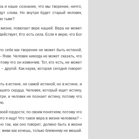
а и наше сознание, что мы творение, ничто,
дут слова. Но внутри будет старый человек,
во тьме?
го жизни, помогает вере нашей. Вера не может
действует, Кто есть сила. Если я верю, что Бог
 по себе как творение не может быть истиной,
— Яхве. Человек никогда не может сказать, что
тому что он изменчив. Тот, кто есть, не может
– другой. Как наука, которая сегодня говорит
ь в истине, не самой истиной, но в истине, и
нашего сердца. Человек, который ищет истину,
три, и человек не познает истину, потому что
ую.
воей гордости, по своим понятиям, потому что
что я ищу! Что такое вера в жизни человека? –
о так, как оно говорит, должно быть в жизни
т: живи как хочешь, только ближнему не мешай.