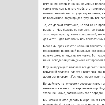
искушения, которые нашей немощью преодоле
сего в мире сем для того чтобы этот мир про
имеем с землей, мы по существу не земля, а 
не в этом мире. Когда придет будущий век, вс
То, что делают христиане, не только не про
вырастет. Чем больше ее треплет, тем больше о
этого мира, прах, до ныне попираемый, это и
для чего? – Для того чтобы нам показать: м
Может ли прах сказать: ближний виноват? Х
оказывается настоящей немощью. Как страшно
правую щеку, я подставляю левую. Вот како
меня Господь защитник, у меня нет проблем. 
В душе верующего человека все делает Святой
верующий человек, следуя Евангелию, так г
достигает и говорит: Господи, прости меня, н
Бог действует в человеке и совершенствует э
изменяются – вот это совершенный мир. Когд
творение Божие, должно быть все в порядке.
Мы можем многое делать в мире, но мы иск
непотребный. А как мы часто думаем: да, н