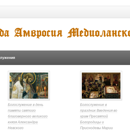
служения
Богослужение в день
Богослужение в
памяти святого
праздник Введения во
благоверного великого
храм Пресвятой
князя Александра
Богородицы и
Невского
Приснодевы Марии