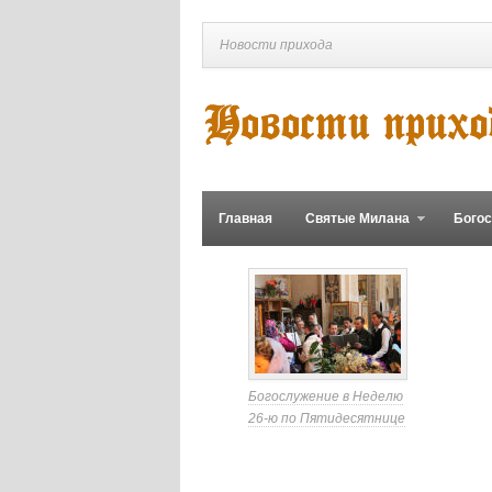
Новости прихода
Главная
Святые Милана
Бого
Богослужение в Неделю
26-ю по Пятидесятнице