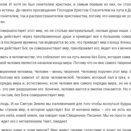
Богом. И хотя он был гонителем христиан, и самым первым из них, он ст
а истины. До своего просвещения Господом Христом Спасителем на пути в Да
онителем, так и распространителем христианства, потому что никогда не ус
тин.
ь совершенствует этот мир, но не столько материальный, сколько души наши
дь действует через преображенные души и приводит все к большему сове
 в последние времена так водворится во зле, что приведет мир к концу. Коне
век действует Бог, он совершенствует мир, преображает его, ведет его к веч
вать в человечестве, что соблазнит его на путь жизни без Бога, которая сама 
акой человек является началом конца мира. Потому что он вне самого творения
ворением человека. Человек – венец творения. Человеку поручен этот мир. 
оэтому все зависит от воли человеческой. Человек, который пал в грех, к
порядка мира и, естественно, если человек вне самого порядка мира, он не
 это уже разрушение его. Конечно, человек кается и многие спасаются. Но 
 он сам, без Бога совершенствует мир.
сподь. И на Святую Землю мы паломничаем для того чтобы коснуться будуще
мы строем мир, в котором царствует Бог. И кончина мира – это не есть кон
вого неба, новой земли, как говорит нам Священное Писание. Мы не просто в
 ждет его с нетерпением. Чает, ожидает.
о между нами и этим миром? Мир живет своими страстями и хочет их разви