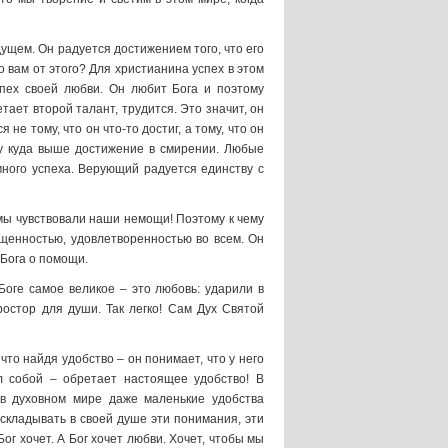
дущем. Он радуется достижением того, что его
о вам от этого? Для христианина успех в этом
спех своей любви. Он любит Бога и поэтому
ает второй талант, трудится. Это значит, он
не тому, что он что-то достиг, а тому, что он
му куда выше достижение в смирении. Любые
много успеха. Верующий радуется единству с
мы чувствовали наши немощи! Поэтому к чему
щищенностью, удовлетворенностью во всем. Он
 Бога о помощи.
Боге самое великое – это любовь: ударили в
остор для души. Так легко! Сам Дух Святой
то найдя удобство – он понимает, что у него
л собой – обретает настоящее удобство! В
в духовном мире даже маленькие удобства
 складывать в своей душе эти понимания, эти
Бог хочет. А Бог хочет любви. Хочет, чтобы мы