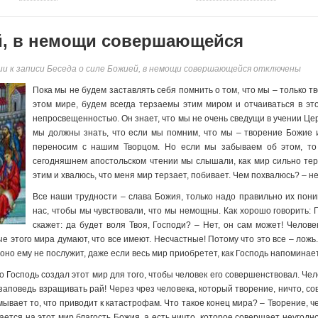
й, в немощи совершающейся
ии
к записи Беседа о силе Божией, в немощи совершающейся
отключены
Пока мы не будем заставлять себя помнить о том, что мы – только т
этом мире, будем всегда терзаемы этим миром и отчаиваться в эт
непросвещенностью. Он знает, что мы не очень сведущи в учении Це
мы должны знать, что если мы помним, что мы – творение Божие 
переносим с нашим Творцом. Но если мы забываем об этом, то 
сегодняшнем апостольском чтении мы слышали, как мир сильно терз
этим и хвалюсь, что меня мир терзает, побивает. Чем похвалюсь? – 
Все наши трудности – слава Божия, только надо правильно их пони
нас, чтобы мы чувствовали, что мы немощны. Как хорошо говорить: Г
скажет: да будет воля Твоя, Господи? – Нет, он сам может! Челове
 этого мира думают, что все имеют. Несчастные! Потому что это все – ложь. 
 оно ему не послужит, даже если весь мир приобретет, как Господь напоминае
то Господь создал этот мир для того, чтобы человек его совершенствовал. Че
аповедь взращивать рай! Через чрез человека, который творение, ничто, сов
мывает то, что приводит к катастрофам. Что такое конец мира? – Творение, ч
вается на этот мир благость Божия, а есть ничто, которое совершает неугодн