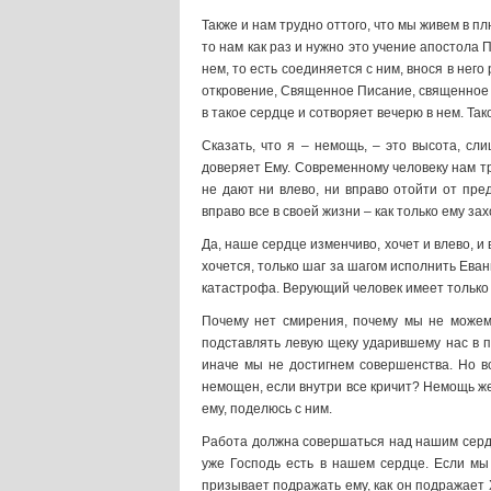
Также и нам трудно оттого, что мы живем в п
то нам как раз и нужно это учение апостола 
нем, то есть соединяется с ним, внося в нег
откровение, Священное Писание, священное п
в такое сердце и сотворяет вечерю в нем. Так
Сказать, что я – немощь, – это высота, сл
доверяет Ему. Современному человеку нам т
не дают ни влево, ни вправо отойти от пре
вправо все в своей жизни – как только ему зах
Да, наше сердце изменчиво, хочет и влево, и 
хочется, только шаг за шагом исполнить Еван
катастрофа. Верующий человек имеет только о
Почему нет смирения, почему мы не можем
подставлять левую щеку ударившему нас в п
иначе мы не достигнем совершенства. Но в
немощен, если внутри все кричит? Немощь же 
ему, поделюсь с ним.
Работа должна совершаться над нашим сердц
уже Господь есть в нашем сердце. Если мы
призывает подражать ему, как он подражает Х