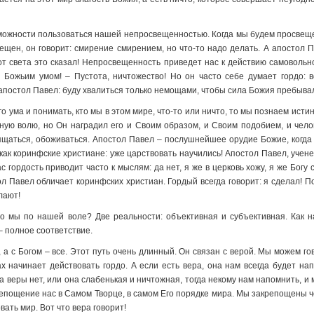
зможности пользоваться нашей непросвещенностью. Когда мы будем просвеще
вещен, он говорит: смирение смирением, но что-то надо делать. А апостол 
т света это сказал! Непросвещенность приведет нас к действию самовольном
Божьим умом! – Пустота, ничтожество! Но он часто себе думает гордо: в
апостол Павел: буду хвалиться только немощами, чтобы сила Божия пребывал
 ума и понимать, кто мы в этом мире, что-то или ничто, то мы познаем истин
дную волю, но Он наградил его и Своим образом, и Своим подобием, и че
щаться, обоживаться. Апостол Павел – послушнейшее орудие Божие, когда го
 как коринфские христиане: уже царствовать научились! Апостол Павел, учен
 гордость приводит часто к мыслям: да нет, я же в церковь хожу, я же Богу 
тол Павел обличает коринфских христиан. Гордый всегда говорит: я сделал! П
лают!
то мы по нашей воле? Две реальности: объективная и субъективная. Как 
 полное соответствие.
 а с Богом – все. Этот путь очень длинный. Он связан с верой. Мы можем гов
ах начинает действовать гордо. А если есть вера, она нам всегда будет нап
да веры нет, или она слабенькая и ничтожная, тогда некому нам напомнить, и
репощение нас в Самом Творце, в самом Его порядке мира. Мы закрепощены че
ать мир. Вот что вера говорит!