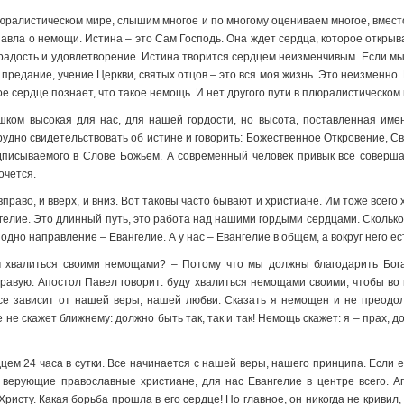
люралистическом мире, слышим многое и по многому оцениваем многое, вместо
Павла о немощи. Истина – это Сам Господь. Она ждет сердца, которое открыв
о радость и удовлетворение. Истина творится сердцем неизменчивым. Если м
редание, учение Церкви, святых отцов – это вся моя жизнь. Это неизменно. 
ое сердце познает, что такое немощь. И нет другого пути в плюралистическом
ишком высокая для нас, для нашей гордости, но высота, поставленная име
рудно свидетельствовать об истине и говорить: Божественное Откровение, С
дписываемого в Слове Божьем. А современный человек привык все совершать
очется.
вправо, и вверх, и вниз. Вот таковы часто бывают и христиане. Им тоже всег
гелие. Это длинный путь, это работа над нашими гордыми сердцами. Сколько в
дно направление – Евангелие. А у нас – Евангелие в общем, а вокруг него ест
 хвалиться своими немощами? – Потому что мы должны благодарить Бога 
равую. Апостол Павел говорит: буду хвалиться немощами своими, чтобы во
се зависит от нашей веры, нашей любви. Сказать я немощен и не преодоле
не скажет ближнему: должно быть так, так и так! Немощь скажет: я – прах,
ем 24 часа в сутки. Все начинается с нашей веры, нашего принципа. Если е
 верующие православные христиане, для нас Евангелие в центре всего. Ап
ристу. Какая борьба прошла в его сердце! Но главное, он никогда не кривил, 