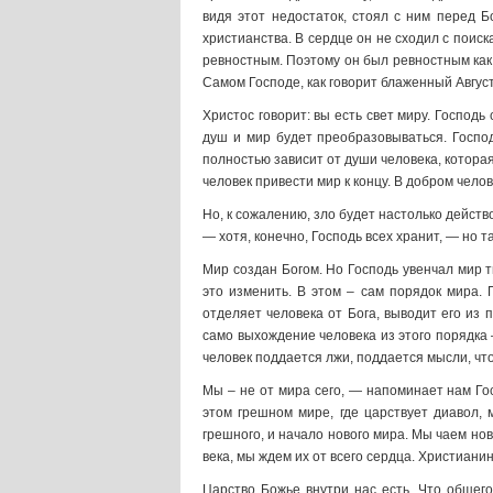
видя этот недостаток, стоял с ним перед 
христианства. В сердце он не сходил с поиск
ревностным. Поэтому он был ревностным как г
Самом Господе, как говорит блаженный Авгус
Христос говорит: вы есть свет миру. Господ
душ и мир будет преобразовываться. Госпо
полностью зависит от души человека, которая
человек привести мир к концу. В добром чело
Но, к сожалению, зло будет настолько действо
— хотя, конечно, Господь всех хранит, — но т
Мир создан Богом. Но Господь увенчал мир т
это изменить. В этом – сам порядок мира. П
отделяет человека от Бога, выводит его из 
само выхождение человека из этого порядка –
человек поддается лжи, поддается мысли, что
Мы – не от мира сего, — напоминает нам Го
этом грешном мире, где царствует диавол, 
грешного, и начало нового мира. Мы чаем но
века, мы ждем их от всего сердца. Христианин
Царство Божье внутри нас есть. Что общег