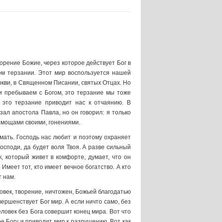
ворение Божие, через которое действует Бог в
ом терзании. Этот мир воспользуется нашей
ркви, в Священном Писании, святых Отцах. Но
и пребываем с Богом, это терзание мы тоже
это терзание приводит нас к отчаянию. В
ал апостола Павла, но он говорил: я только
немощами своими, гонениями.
мать. Господь нас любит и поэтому охраняет
осподи, да будет воля Твоя. А разве сильный
к, который живет в комфорте, думает, что он
Имеет тот, кто имеет вечное богатство. А кто
т нам.
ловек, творение, ничтожен, Божьей благодатью
ершенствует Бог мир. А если ничто само, без
еловек без Бога совершит конец мира. Вот что
ое Богу и приводит мир к разрушению. Вот как