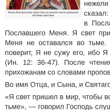
нежели
сказал:
Икона Воскресения Христова на аналое была украшена
летними цветами
в Посл
Пославшего Меня. Я свет пр
Меня не оставался во тьме.
поверит, Я не сужу его, ибо 
(Ин. 12: 36-47). После чтен
прихожанам со словами пропов
Во имя Отца, и Сына, и Святаг
«Я свет пришел в мир, чтобы 
тьме», — говорил Господь слу