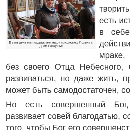
творить
есть ис
в себе
действ
В этот день мы поздравляли нашу прихожанку Полину с
Днем Рожденья
мраке,
без своего Отца Небесного, б
развиваться, но даже жить, п
может быть самодостаточен, с
Но есть совершенный Бог,
развивает совей благодатью, с
того, чтобы Бог его совершенс