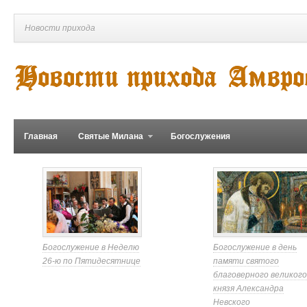
Новости прихода
Главная
Святые Милана
Богослужения
Богослужение в Неделю
Богослужение в день
26-ю по Пятидесятнице
памяти святого
благоверного великого
князя Александра
Невского