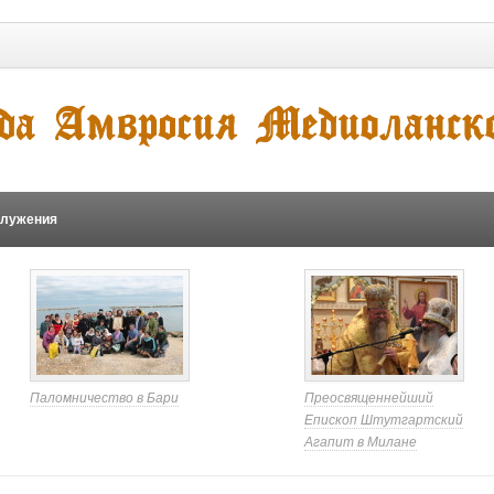
служения
Паломничество в Бари
Преосвященнейший
Епископ Штутгартский
Агапит в Милане