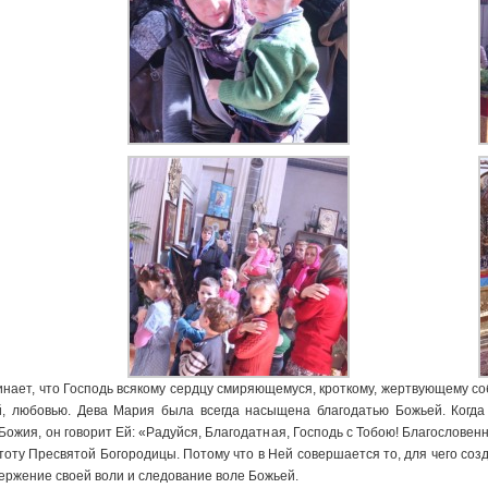
ает, что Господь всякому сердцу смиряющемуся, кроткому, жертвующему собо
й, любовью. Дева Мария была всегда насыщена благодатью Божьей. Когда
ожия, он говорит Ей: «Радуйся, Благодатная, Господь с Тобою! Благословен
тоту Пресвятой Богородицы. Потому что в Ней совершается то, для чего созд
вержение своей воли и следование воле Божьей.