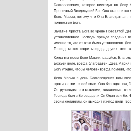
Благословения, которое нисходит на Деву 
Превечный Вездесущий Бог. Она становится 
Девы Марии, потому что Она Благодатная, по
полностью Богу.
Зачатие Христа Бога во чреве Пресвятой Дев
установленное. Господь прежде создания че
именно то, что от века было установлено. Де
Господь может творить сердца других тоже т
Когда мы поем Деве Марии: радуйся, Благода
Божьей воле, всегда благодатен. Дева Мария
Богу угодно, чтобы человек всегда помнил, что
Дева Мария в день Благовещения нам возве
противостоит своей воле. Она благодатная, Г
Он руководил его мыслями, желаниями, взг
Господь был в Ее сердце, и Он Один вел Ее. Ч
своим желаниям, он выходит из-под воли Твор