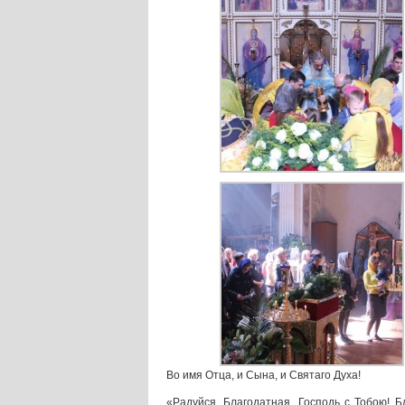
Во имя Отца, и Сына, и Святаго Духа!
«Радуйся, Благодатная, Господь с Тобою! 