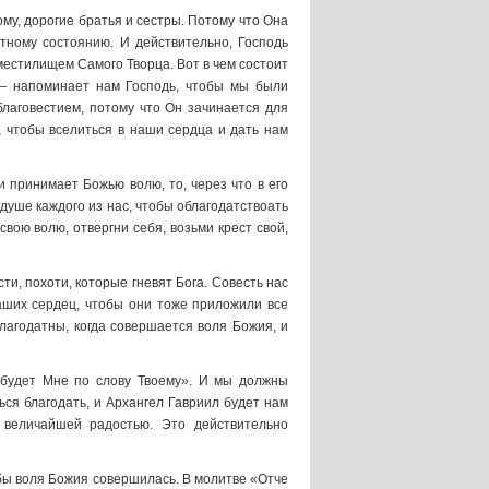
ому, дорогие братья и сестры. Потому что Она
атному состоянию. И действительно, Господь
вместилищем Самого Творца. Вот в чем состоит
, — напоминает нам Господь, чтобы мы были
благовестием, потому что Он зачинается для
, чтобы вселиться в наши сердца и дать нам
 и принимает Божью волю, то, через что в его
душе каждого из нас, чтобы облагодатствоать
вою волю, отвергни себя, возьми крест свой,
и, похоти, которые гневят Бога. Совесть нас
наших сердец, чтобы они тоже приложили все
благодатны, когда совершается воля Божия, и
а будет Мне по слову Твоему». И мы должны
ься благодать, и Архангел Гавриил будет нам
 величайшей радостью. Это действительно
обы воля Божия совершилась. В молитве «Отче