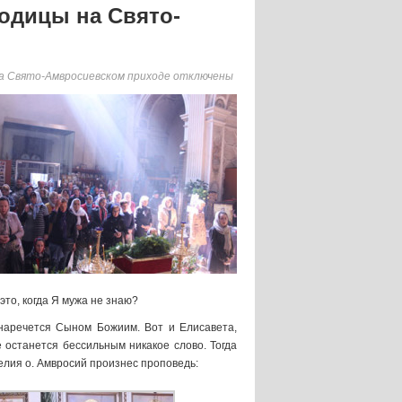
одицы на Свято-
а Свято-Амвросиевском приходе
отключены
 это, когда Я мужа не знаю?
 наречется Сыном Божиим. Вот и Елисавета,
 останется бессильным никакое слово. Тогда
гелия о. Амвросий произнес проповедь: