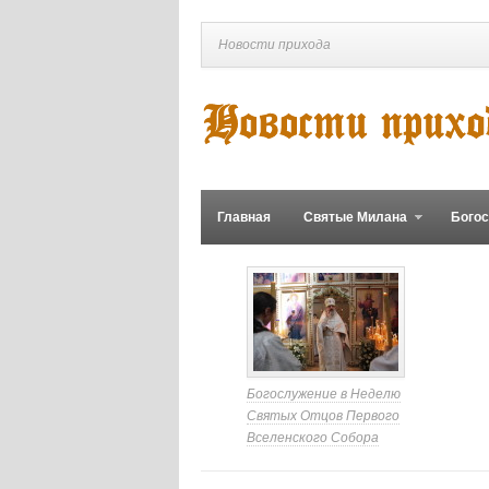
Новости прихода
Главная
Святые Милана
Бого
Богослужение в Неделю
Святых Отцов Первого
Вселенского Собора