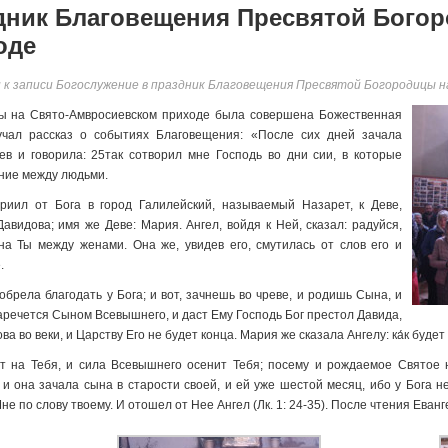
дник Благовещения Пресвятой Богор
оде
и
к записи Богослужение в праздник Благовещения Пресвятой Богородицы н
ы на Свято-Амвросиевском приходе была совершена Божественная
учал рассказ о событиях Благовещения: «После сих дней зачала
ев и говорила: 25так сотворил мне Господь во дни сии, в которые
ение между людьми.
иил от Бога в город Галилейский, называемый Назарет, к Деве,
видова; имя же Деве: Мария. Ангел, войдя к Ней, сказал: радуйся,
на Ты между женами. Она же, увидев его, смутилась от слов его и
.
обрела благодать у Бога; и вот, зачнешь во чреве, и родишь Сына, и
наречется Сыном Всевышнего, и даст Ему Господь Бог престол Давида,
а во веки, и Царству Его не будет конца. Мария же сказала Ангелу: ка́к будет
ет на Тебя, и сила Всевышнего осенит Тебя; посему и рождаемое Святое
и она зачала сына в старости своей, и ей уже шестой месяц, ибо у Бога не
не по слову твоему. И отошел от Нее Ангел (Лк. 1: 24-35). После чтения Еван