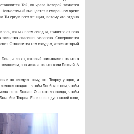
становится Той, во чреве Которой зачнется
я. Невместимый вмещается в смиренном чреве
нна Ты среди всех женщин, потому что отдана
лось, как мы поем сегодня, таинство от века
то таинство спасения человека. Совершается
асает. Становится тем сосудом, через который
я Бога, человек, который помышляет только о
 желаниям, она искала только воли Божьей. А
сли он следует тому, что Творцу угодно, и
 человек создан – чтобы Бог был в нем, чтобы
мела волю Божию. Она хотела всегда, чтобы
Бога, без Творца. Если он следует своей воле,