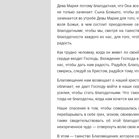
Дева Мария потому благодатная, что Она всег
не только зачинает Сына Божьего, чтобы ро
зачинается во утробе Девы Марии для того, ч
воля Божья, в чем состоит преодоление се
благодатными, чтобы мы, смотря на таинств
благодатности каждого из нас, для того, ч
радость.
Как трудно человеку, когда он живет по свое
сердце входит Господь. Вхождение Господа в
нас, чтобы дать нам радость. Радуйся, Благ
смирись, следуй за Христом, радуйся тому, ч
Благовещение нам возвещает о нашей христиа
обличает, не дает Господу войти в наше се
усилия, чтобы стать благодатными. Что тако
тогда не благодатны, когда нам хочется как хоч
Наше спасение в том, чтобы совершалась в
перебарывать в себе грех, эгоизм, своеволи
также свидетельствовать об этой благод
неизреченное чудо — отвергнуть волю свою 
В этом — таинство Благовещения, которое со