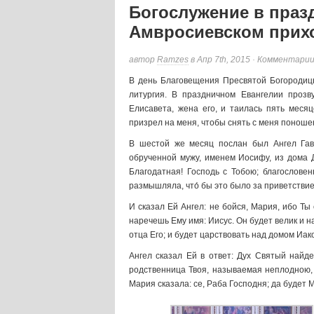
Богослужение в праз
Амвросиевском прих
автор
Ramzes
в Апр 7th, 2015 ·
Комментари
В день Благовещения Пресвятой Богородиц
литургия. В праздничном Евангелии прозв
Елисавета, жена его, и таилась пять месяц
призрел на меня, чтобы снять с меня понош
В шестой же месяц послан был Ангел Гавр
обрученной мужу, именем Иосифу, из дома Да
Благодатная! Господь с Тобою; благословен
размышляла, что́ бы это было за приветствие
И сказал Ей Ангел: не бойся, Мария, ибо Ты 
наречешь Ему имя: Иисус. Он будет велик и 
отца Его; и будет царствовать над домом Иаков
Ангел сказал Ей в ответ: Дух Святый найд
родственница Твоя, называемая неплодною, 
Мария сказала: се, Раба Господня; да будет М