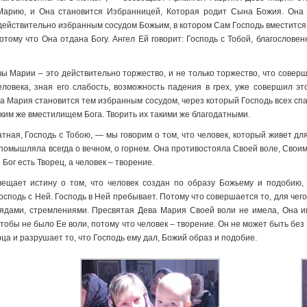
Марию, и Она становится Избранницей, Которая родит Сына Божия. Она 
действительно избранным сосудом Божьим, в котором Сам Господь вместитс
тому что Она отдана Богу. Ангел Ей говорит: Господь с Тобой, благослове
ы Марии – это действительно торжество, и не только торжество, что соверши
ловека, зная его слабость, возможность падения в грех, уже совершил э
ва Мария становится тем избранным сосудом, через который Господь всех сп
аким же вместилищем Бога. Творить их такими же благодатными.
тная, Господь с Тобою, — мы говорим о том, что человек, который живет дл
 помышляла всегда о вечном, о горнем. Она противостояла Своей воле, Своим
 Бог есть Творец, а человек – творение.
щает истину о том, что человек создан по образу Божьему и подобию, е
осподь с Ней. Господь в Ней пребывает. Потому что совершается то, для чего
лядами, стремлениями. Пресвятая Дева Мария Своей воли не имела, Она и
тобы не было Ее воли, потому что человек – творение. Он не может быть без 
ца и разрушает то, что Господь ему дал, Божий образ и подобие.