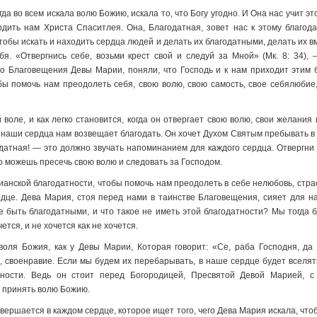
да во всем искала волю Божию, искала то, что Богу угодно. И Она нас учит эт
дить нам Христа Спаситлея. Она, Благодатная, зовет нас к этому благод
тобы искать и находить сердца людей и делать их благодатными, делать их 
бя. «Отвергнись себе, возьми крест свой и следуй за Мной» (Мк. 8: 34)
о Благовещения Девы Марии, поняли, что Господь и к нам приходит этим 
тобы помочь нам преодолеть себя, свою волю, свою самость, свое себялюбие
й воле, и как легко становится, когда он отвергает свою волю, свои желания
 наши сердца нам возвещает благодать. Он хочет Духом Святым пребывать в 
одатная! — это должно звучать напоминанием для каждого сердца. Отвергни с
то можешь пресечь свою волю и следовать за Господом.
нской благодатности, чтобы помочь нам преодолеть в себе нелюбовь, страст
рдце. Дева Мария, стоя перед нами в таинстве Благовещения, сияет для 
е быть благодатными, и что такое не иметь этой благодатности? Мы тогда 
ется, и не хочется как не хочется.
оля Божия, как у Девы Марии, Которая говорит: «Се, раба Господня, д
е, своенравие. Если мы будем их перебарывать, в наше сердце будет вселят
атности. Ведь он стоит перед Богородицей, Пресвятой Девой Марией, с
и принять волю Божию.
вершается в каждом сердце, которое ищет того, чего Дева Мария искала, чт