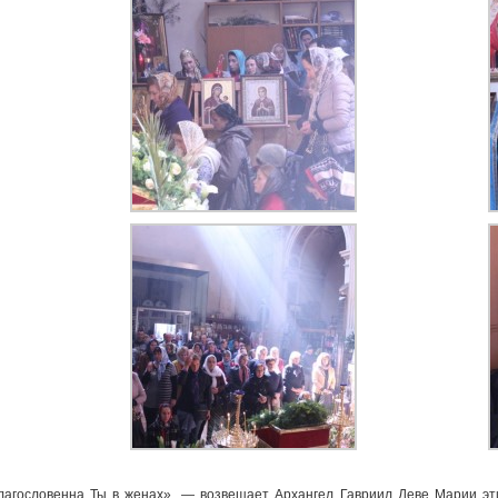
Благословенна Ты в женах», — возвещает Архангел Гавриил Деве Марии э