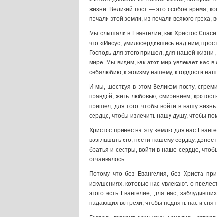
жизни. Великий пост — это особое время, ко
печали этой земли, из печали всякого греха, 
Мы слышали в Евангелии, как Христос Спасит
что «Иисус, умилосердившись над ним, простер
Господь для этого пришел, для нашей жизни,
мире. Мы видим, как этот мир увлекает нас в 
себялюбию, к эгоизму нашему, к гордости наше
И мы, шествуя в этом Великом посту, стрем
правдой, жить любовью, смирением, кротост
пришел, для того, чтобы войти в нашу жизнь
сердце, чтобы излечить нашу душу, чтобы пом
Христос принес на эту землю для нас Еванге
возглашать его, нести нашему сердцу, донест
братья и сестры, войти в наше сердце, чтоб
отчаивалось.
Потому что без Евангелия, без Христа пр
искушениях, которые нас увлекают, о прелес
этого есть Евангелие, для нас, заблудивши
падающих во грехи, чтобы поднять нас и снят