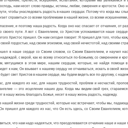
ргни отчаяние, прелести, искушения, испытания, которыми мы увлекаемся и
осподь, нам несет слово правды, истины, любви, смирения и кротости. Оно ни
ути, чтобы унаследовать радость в наших сердцах. Потому что когда мы слы
гает справиться со всеми проблемами в нашей жизни, со всеми искушениями
асение, и поэтому наша радость. Когда оно нас спасает от отчаяния, от раз
 своего пути. А вот с Евангелием, со Христом успокаивается наше сердце
я этого Христос пришел. Он нам сегодня говорит: Я пришел для того, чтобы к
воей гордостью, над своим эгоизмом, над своей нечистотой, над своими стр
шел в наше сердце со Своим словом, со Своим Евангелием, и научил нас,
 надеждой, с верой, как ко всему относиться по-Божьему, со смирением и к
, мятущимся в этом мире, нашим сердцам, которые, не найдя помощи в 
 идет к нам, Он взывает к нашему сердцу не отчаиваться, искать в своей жи
удет свет Христов в нашем сердце, мы будем видеть все по-другому, с надеж
ас, для каждого из нас, для наших трудностей, проблем и несчастий, проп
ангелие — это исцеление наших душ. Когда мы видим свой грех, стараемся и
ит в нашу жизнь благодать Божья, несет в нашу жизнь радость, надежду.
в нашей жизни среди трудностей, которые нас встречают, чтобы мы, падающие
 Он пришел для каждого из нас, что Он есть здесь, со Своим Евангелием, к
виться, что нам надо надеяться, что преодолеваются отчаяние наше и наши