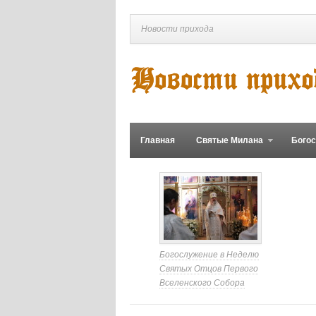
Новости прихода
Главная
Святые Милана
Бого
Богослужение в Неделю
Святых Отцов Первого
Вселенского Собора