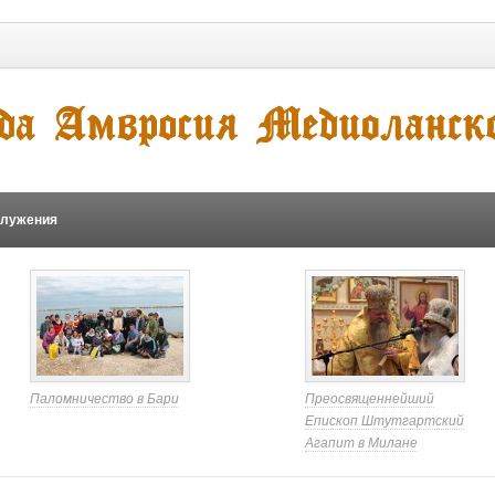
служения
Паломничество в Бари
Преосвященнейший
Епископ Штутгартский
Агапит в Милане