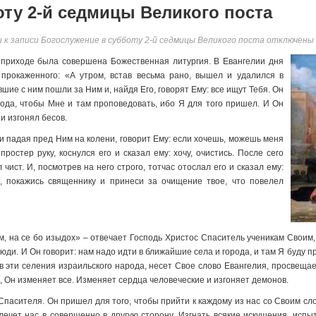
оту 2-й седмицы Великого поста
и
к записи Богослужение в субботу 2-й седмицы Великого поста
отключены
 приходе была совершена Божественная литургия. В Евангелии дня
прокаженного: «А утром, встав весьма рано, вышел и удалился в
шие с ним пошли за Ним и, найдя Его, говорят Ему: все ищут Тебя. Он
рода, чтобы Мне и там проповедовать, ибо Я для того пришел. И Он
и изгонял бесов.
и падая пред Ним на колени, говорит Ему: если хочешь, можешь меня
ростер руку, коснулся его и сказал ему: хочу, очистись. После сего
 чист. И, посмотрев на него строго, тотчас отослал его и сказал ему:
и, покажись священнику и принеси за очищение твое, что повелел
м, на се бо изыдох» – отвечает Господь Христос Спаситель ученикам Своим,
люди. И Он говорит: нам надо идти в ближайшие села и города, и там Я буду п
в эти селения израильского народа, несет Свое слово Евангелия, просвещае
, Он изменяет все. Изменяет сердца человеческие и изгоняет демонов.
Спасителя. Он пришел для того, чтобы прийти к каждому из нас со Своим сл
лечет нас в совершенно в другую сторону. Изгнать всякие искушения, исп