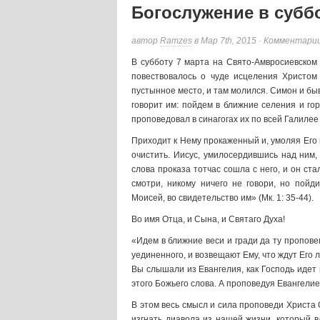
Богослужение в субб
автор
Ramzes
в Мар 7th, 2015 ·
Комментари
В субботу 7 марта на Свято-Амвросиевском
повествовалось о чуде исцеления Христом 
пустынное место, и там молился. Симон и быв
говорит им: пойдем в ближние селения и го
проповедовал в синагогах их по всей Галилее 
Приходит к Нему прокаженный и, умоляя Его 
очистить. Иисус, умилосердившись над ним, п
слова проказа тотчас сошла с него, и он стал
смотри, никому ничего не говори, но пойд
Моисей, во свидетельство им» (Мк. 1: 35-44).
Во имя Отца, и Сына, и Святаго Духа!
«Идем в ближние веси и гради да ту пропове
уединенного, и возвещают Ему, что ждут Его 
Вы слышали из Евангелия, как Господь идет 
этого Божьего слова. А проповедуя Евангелие
В этом весь смысл и сила проповеди Христа 
изгнать диавола из нашей жизни, который в