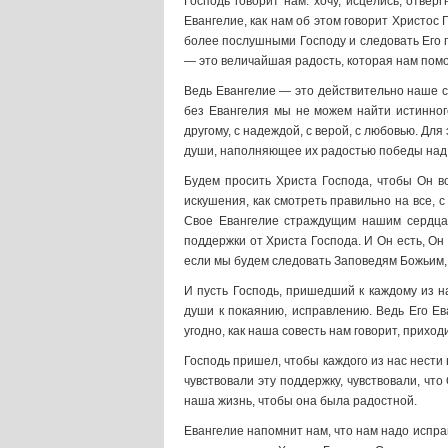
Господь говорит нам: хочу, исцелись, отве
Евангелие, как нам об этом говорит Христос Г
более послушными Господу и следовать Его п
— это величайшая радость, которая нам помо
Ведь Евангелие — это действительно наше сп
без Евангелия мы не можем найти истинного
другому, с надеждой, с верой, с любовью. Дл
души, наполняющее их радостью победы над с
Будем просить Христа Господа, чтобы Он во
искушения, как смотреть правильно на все, с
Свое Евангелие страждущим нашим сердцам
поддержки от Христа Господа. И Он есть, Он
если мы будем следовать Заповедям Божьим, б
И пусть Господь, пришедший к каждому из н
души к покаянию, исправлению. Ведь Его Ев
угодно, как наша совесть нам говорит, приход
Господь пришел, чтобы каждого из нас нести 
чувствовали эту поддержку, чувствовали, что
наша жизнь, чтобы она была радостной.
Евангелие напомнит нам, что нам надо испра