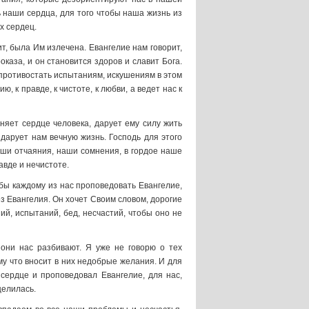
ь наши сердца, для того чтобы наша жизнь из
х сердец.
т, была Им излечена. Евангелие нам говорит,
роказа, и он становится здоров и славит Бога.
 противостать испытаниям, искушениям в этом
, к правде, к чистоте, к любви, а ведет нас к
няет сердце человека, дарует ему силу жить
дарует нам вечную жизнь. Господь для этого
наши отчаяния, наши сомнения, в гордое наше
авде и нечистоте.
обы каждому из нас проповедовать Евангелие,
ез Евангелия. Он хочет Своим словом, дорогие
ий, испытаний, бед, несчастий, чтобы оно не
они нас разбивают. Я уже не говорю о тех
му что вносит в них недобрые желания. И для
 сердце и проповедовал Евангелие, для нас,
целилась.