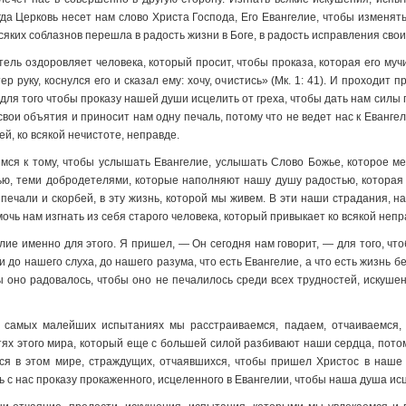
гда Церковь несет нам слово Христа Господа, Его Евангелие, чтобы изменят
всяких соблазнов перешла в радость жизни в Боге, в радость исправления свои
ель оздоровляет человека, который просит, чтобы проказа, которая его мучи
 руку, коснулся его и сказал ему: хочу, очистись» (Мк. 1: 41). И проходит п
 для того чтобы проказу нашей души исцелить от греха, чтобы дать нам силы
свои объятия и приносит нам одну печаль, потому что не ведет нас к Евангелию
й, ко всякой нечистоте, неправде.
имся к тому, чтобы услышать Евангелие, услышать Слово Божье, которое ме
ью, теми добродетелями, которые наполняют нашу душу радостью, которая 
 печали и скорбей, в эту жизнь, которой мы живем. В эти наши страдания, 
очь нам изгнать из себя старого человека, который привыкает ко всякой непр
лие именно для этого. Я пришел, — Он сегодня нам говорит, — для того, чт
и до нашего слуха, до нашего разума, что есть Евангелие, а что есть жизнь б
ы оно радовалось, чтобы оно не печалилось среди всех трудностей, искушен
и самых малейших испытаниях мы расстраиваемся, падаем, отчаиваемся, 
тях этого мира, который еще с большей силой разбивают наши сердца, пото
хся в этом мире, страждущих, отчаявшихся, чтобы пришел Христос в наше
ь с нас проказу прокаженного, исцеленного в Евангелии, чтобы наша душа ис