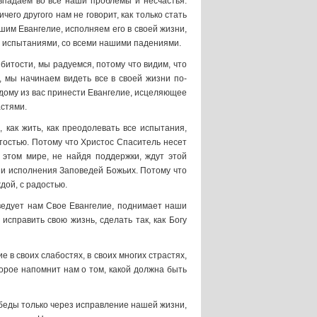
 впадаем во все наши проблемы и несчастья.
чего другого нам не говорит, как только стать
шим Евангелие, исполняем его в своей жизни,
, испытаниями, со всеми нашими падениями.
битости, мы радуемся, потому что видим, что
, мы начинаем видеть все в своей жизни по-
аждому из вас принести Евангелие, исцеляющее
астями.
 как жить, как преодолевать все испытания,
ротостью. Потому что Христос Спаситель несет
этом мире, не найдя поддержки, ждут этой
зни исполнения Заповедей Божьих. Потому что
дой, с радостью.
оведует нам Свое Евангелие, поднимает наши
справить свою жизнь, сделать так, как Богу
 в своих слабостях, в своих многих страстях,
оторое напомнит нам о том, какой должна быть
 беды только через исправление нашей жизни,