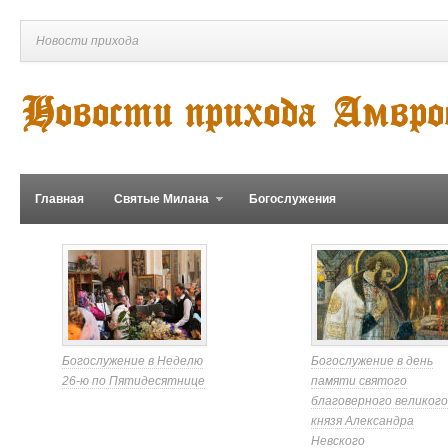
Новости прихода
Главная
Святые Милана
Богослужения
Богослужение в Неделю
Богослужение в день
26-ю по Пятидесятнице
памяти святого
благоверного великого
князя Александра
Невского