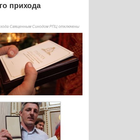
го прихода
рихода Священным Синодом РПЦ
отключены