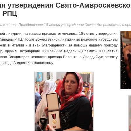
ия утверждения Свято-Амвросиевско
 РПЦ
ии
к записи Празднование 10-летия утверждения Свято-Амвросиевского п
ной литургии, на нашем приходе отмечалось 10-летие утверждения
инодом РПЦ. После Божественной литургии во внимание к усердным
ркви в Италии и в знак благодарности за помощь нашему приходу
кар) вручил Патриаршие Юбилейные медали «В память 1000-летия
князя Владимира» казначею прихода Валентине Диордийчук, регенту
 прихода Андрею Крижановскому.