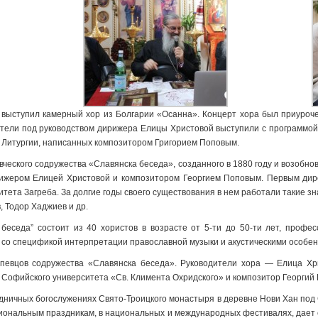
 выступил камерный хор из Болгарии «Осанна». Концерт хора был приуроч
ли под руководством дирижера Елицы Христовой выступили с программой 
 Литургии, написанных композитором Григорием Поповым.
евческого содружества «Славянска беседа»,
созданного в 1880 году и возобно
рижером Елицей Христовой и композитором Георгием Поповым. Первым дир
тета Загреба. За долгие годы своего существования в нем работали такие з
, Тодор Хаджиев и др.
 беседа” состоит из 40 хористов в возрасте от 5-ти до 50-ти лет, профе
м со спецификой интерпретации православной музыки и акустическими особе
 певцов содружества «Славянска беседа». Руководители хора — Елица Хр
 Софийского университета «Св. Климента Охридского» и композитор Георгий 
здничных богослужениях Свято-Троицкого монастыря в деревне Нови Хан под 
иональным праздникам, в национальных и международных фестивалях, дает