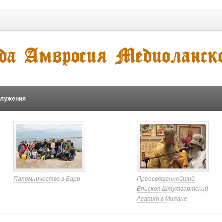
служения
Паломничество в Бари
Преосвященнейший
Епископ Штутгартский
Агапит в Милане