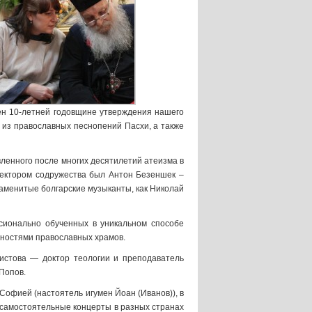
ен 10-летней годовщине утверждения нашего
из православных песнопений Пасхи, а также
вленного после многих десятилетий атеизма в
ектором содружества был Антон Безеншек –
наменитые болгарские музыканты, как Николай
ссионально обученных в уникальном способе
нностями православных храмов.
истова — доктор теологии и преподаватель
Попов.
Софией (настоятель игумен Йоан (Иванов)), в
 самостоятельные концерты в разных странах