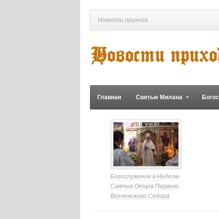
Новости прихода
Главная
Святые Милана
Бого
Богослужение в Неделю
Святых Отцов Первого
Вселенского Собора