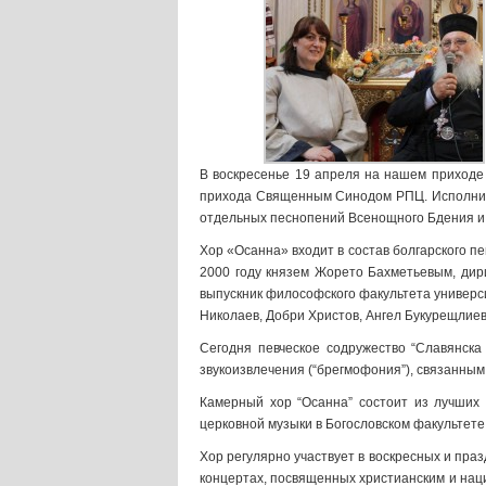
В воскресенье 19 апреля на нашем приходе
прихода Священным Синодом РПЦ. Исполните
отдельных песнопений Всенощного Бдения и
Хор «Осанна» входит в состав болгарского п
2000 году князем Жорето Бахметьевым, ди
выпускник философского факультета универси
Николаев, Добри Христов, Ангел Букурещлиев
Сегодня певческое содружество “Славянска
звукоизвлечения (“брегмофония”), связанны
Камерный хор “Осанна” состоит из лучших
церковной музыки в Богословском факультете
Хор регулярно участвует в воскресных и пра
концертах, посвященных христианским и нац