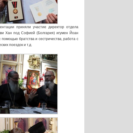
ентации приняли участие директор отдела
ови Хан под Софией (Болгария) игумен Йоан
 помощью братства и сестричества, работа с
ких поездок и т.д.