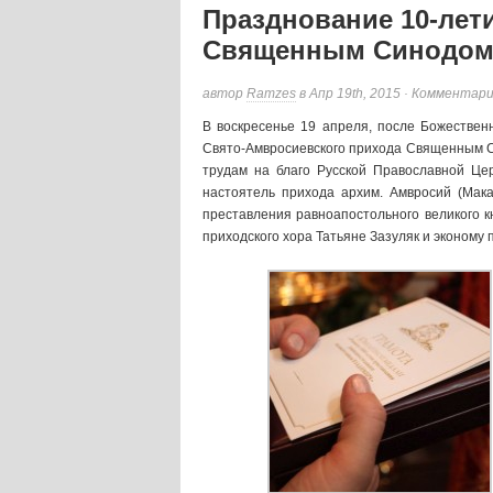
Празднование 10-лет
Священным Синодом
автор
Ramzes
в Апр 19th, 2015 ·
Комментар
В воскресенье 19 апреля, после Божествен
Свято-Амвросиевского прихода Священным С
трудам на благо Русской Православной Це
настоятель прихода архим. Амвросий (Ма
преставления равноапостольного великого 
приходского хора Татьяне Зазуляк и эконому