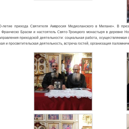
10-летие прихода Святителя Амвросия Медиоланского в Милане». В през
. Франческо Браски и настоятель Свято-Троицкого монастыря в деревне Н
направления приходской деятельности: социальная работа, осуществляемая с
я и просветительская деятельность, встреча гостей, организация паломничес