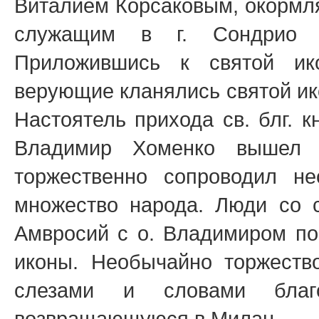
Виталием Корсаковым, окормля
служащим в г. Сондрио 
Приложившись к святой ик
верующие кланялись святой ико
Настоятель прихода св. блг. к
Владимир Хоменко вышел н
торжественно сопроводил н
множество народа. Люди со с
Амвросий с о. Владимиром п
иконы. Необычайно торжеств
слезами и словами благо