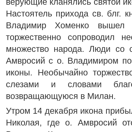
верующие кланялись святой ико
Настоятель прихода св. блг. к
Владимир Хоменко вышел н
торжественно сопроводил н
множество народа. Люди со с
Амвросий с о. Владимиром п
иконы. Необычайно торжеств
слезами и словами благо
возвращающуюся в Милан.
Утром 14 декабря икона прибыла
Николая, где о. Амвросий о