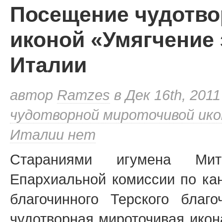
Посещение чудотво
иконой «Умягчение
Италии
автор
Ramzes
в Дек 16th, 2011
чудотворной мироточивой ико
Италии
нет
Стараниями игумена Митр
Епархиальной комиссии по ка
благочинного Терского бла
чудотворная мироточивая икон