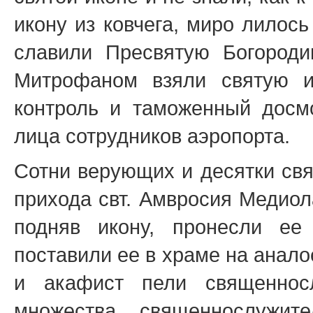
икону из ковчега, миро лилос
славили Пресвятую Богороди
Митрофаном взяли святую и
контроль и таможенный досм
лица сотрудников аэропорта.
Сотни верующих и десятки св
прихода свт. Амвросия Медиол
подняв икону, пронесли е
поставили ее в храме на анал
и акафист пели священнос
множества священнослужит